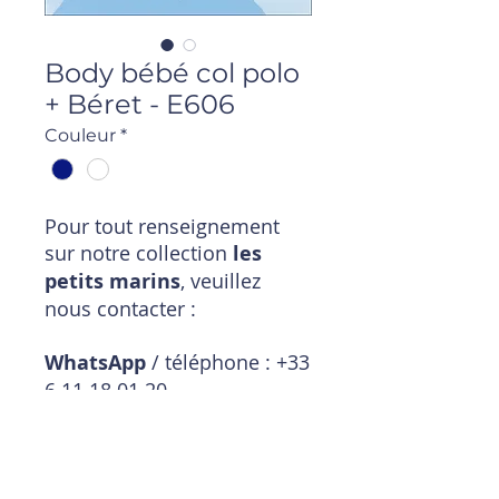
Body bébé col polo
+ Béret - E606
Couleur
*
Pour tout renseignement
sur notre collection
les
petits marins
, veuillez
nous contacter :
WhatsApp
/ téléphone : +33
6 11 18 01 20
Mail
:
magasin@timpouce.com