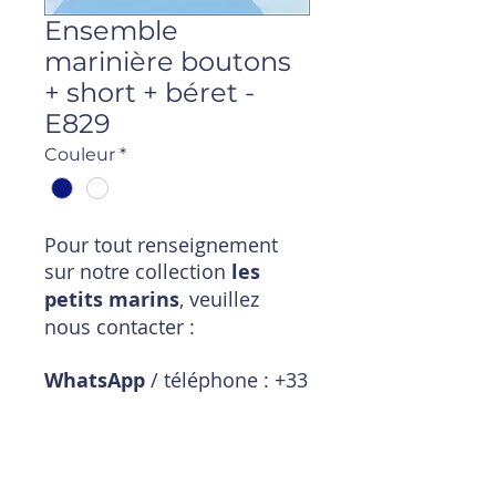
Ensemble
marinière boutons
+ short + béret -
E829
Couleur
*
Pour tout renseignement
sur notre collection
les
petits marins
, veuillez
nous contacter :
WhatsApp
/ téléphone : +33
6 11 18 01 20
Mail
:
magasin@timpouce.com