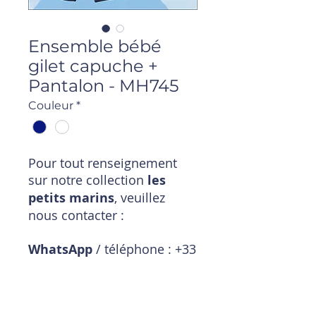
Ensemble bébé
gilet capuche +
Pantalon - MH745
Couleur
*
Pour tout renseignement
sur notre collection
les
petits marins
, veuillez
nous contacter :
WhatsApp
/ téléphone : +33
6 11 18 01 20
Mail
:
magasin@timpouce.com