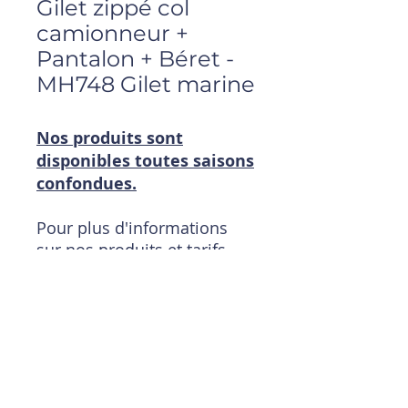
Gilet zippé col
camionneur +
Pantalon + Béret -
MH748 Gilet marine
Nos produits sont
disponibles toutes saisons
confondues.
Pour plus d'informations
sur nos produits et tarifs
:
contactez-nous
Téléphone : 0148342930
Mail :
magasin@timpouce.com
Ouvert du Lundi au
Vendredi de 09h00 à 19h00