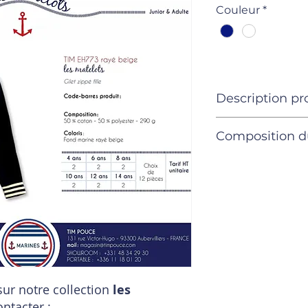
Couleur
*
Description pr
Produits
Composition d
Composition 
3 ans
vêtement
4 pièces
ur notre collection
les
ontacter :