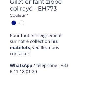
Gilet enfant zippé
col rayé - EH773
Couleur
*
Pour tout renseignement
sur notre collection
les
matelots
, veuillez nous
contacter :
WhatsApp
/ téléphone : +33
6 11 18 01 20
Mail
:
magasin@timpouce.com
Description produit