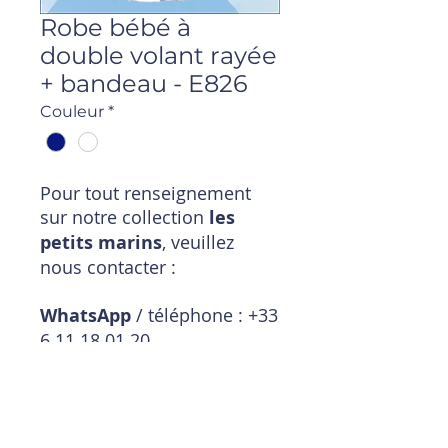
Robe bébé à
double volant rayée
+ bandeau - E826
Couleur
*
Pour tout renseignement
sur notre collection
les
petits marins
, veuillez
nous contacter :
WhatsApp
/ téléphone : +33
6 11 18 01 20
Mail
:
magasin@timpouce.com