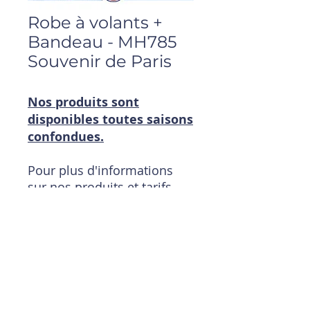
Robe à volants +
Bandeau - MH785
Souvenir de Paris
Nos produits sont
disponibles toutes saisons
confondues.
Pour plus d'informations
sur nos produits et tarifs
:
contactez-nous
Téléphone : 0148342930
Mail :
magasin@timpouce.com
Ouvert du Lundi au
Vendredi de 09h00 à 19h00