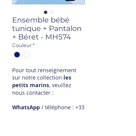
Ensemble bébé
tunique + Pantalon
+ Béret - MH574
Couleur
*
Pour tout renseignement
sur notre collection
les
petits marins
, veuillez
nous contacter :
WhatsApp
/ téléphone : +33
6 11 18 01 20
Mail
:
magasin@timpouce.com