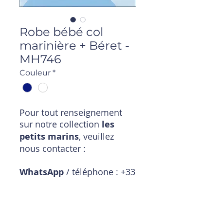
Robe bébé col
marinière + Béret -
MH746
Couleur
*
Pour tout renseignement
sur notre collection
les
petits marins
, veuillez
nous contacter :
WhatsApp
/ téléphone : +33
6 11 18 01 20
Mail
:
magasin@timpouce.com