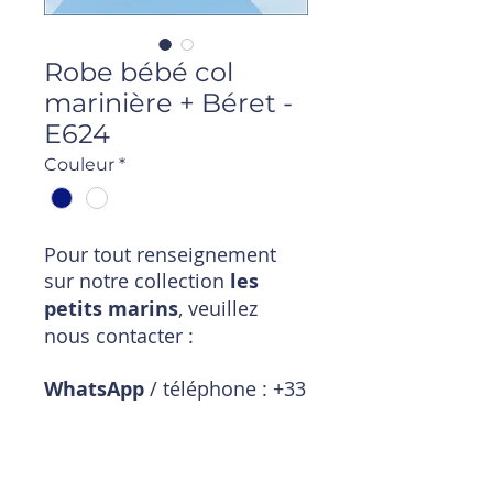
Robe bébé col
marinière + Béret -
E624
Couleur
*
Pour tout renseignement
sur notre collection
les
petits marins
, veuillez
nous contacter :
WhatsApp
/ téléphone : +33
6 11 18 01 20
Mail
:
magasin@timpouce.com