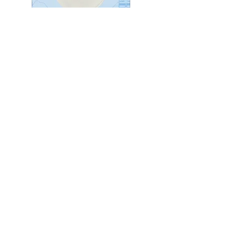
Béret enfant fond blanc - EC874 souvenir
de paris
Bandeau enfant - EC 876 souvenir de paris