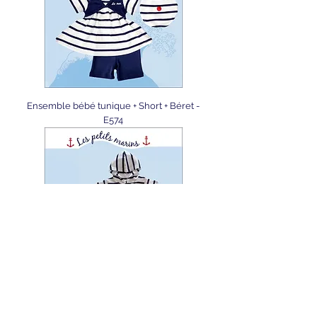
Ensemble bébé tunique + Short + Béret -
E574
Ensemble bébé Gilet capuche + Short -
E537