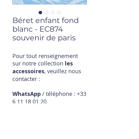
Béret enfant fond
blanc - EC874
souvenir de paris
Pour tout renseignement
sur notre collection
les
accessoires
, veuillez nous
contacter :
WhatsApp
/ téléphone : +33
6 11 18 01 20
Mail
:
magasin@timpouce.com
Description produit