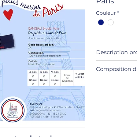
Paris
Couleur
*
Description pr
Produits
Composition d
15 pièces ou 30 
Composition 
bandeau