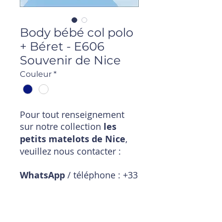
Body bébé col polo
+ Béret - E606
Souvenir de Nice
Couleur
*
Pour tout renseignement
sur notre collection
les
petits matelots de Nice
,
veuillez nous contacter :
WhatsApp
/ téléphone : +33
6 11 18 01 20
Mail
:
magasin@timpouce.com