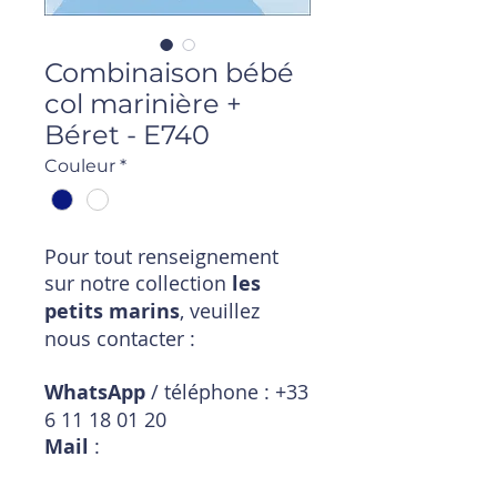
Combinaison bébé
col marinière +
Béret - E740
Couleur
*
Pour tout renseignement
sur notre collection
les
petits marins
, veuillez
nous contacter :
WhatsApp
/ téléphone : +33
6 11 18 01 20
Mail
:
magasin@timpouce.com