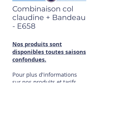
Combinaison col
claudine + Bandeau
- E658
Nos produits sont
disponibles toutes saisons
confondues.
Pour plus d'informations
sur nos produits et tarifs
:
contactez-nous
Téléphone : 0148342930
Mail :
magasin@timpouce.com
Ouvert du Lundi au
Vendredi de 09h00 à 19h00