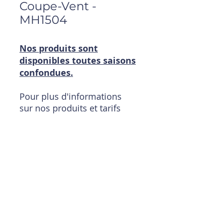
Coupe-Vent -
MH1504
Nos produits sont
disponibles toutes saisons
confondues.
Pour plus d'informations
sur nos produits et tarifs
:
contactez-nous
Téléphone : 0148342930
Mail :
magasin@timpouce.com
Ouvert du Lundi au
Vendredi de 09h00 à 19h00