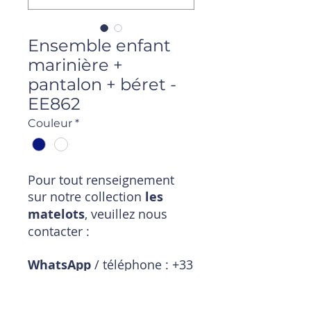
Ensemble enfant
marinière +
pantalon + béret -
EE862
Couleur
*
Pour tout renseignement
sur notre collection
les
matelots
, veuillez nous
contacter :
WhatsApp
/ téléphone : +33
6 11 18 01 20
Mail
: