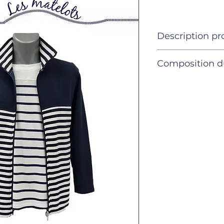
Description pr
Produits
Composition d
Composition 
S
M
vêtement
3 pièces
3 pi