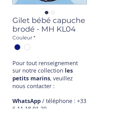
Gilet bébé capuche
brodé - MH KL04
Couleur
*
Pour tout renseignement
sur notre collection
les
petits marins
, veuillez
nous contacter :
WhatsApp
/ téléphone : +33
6 11 18 01 20
Mail
:
magasin@timpouce.com