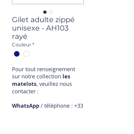
Gilet adulte zippé
unisexe - AH103
rayé
Couleur
*
Pour tout renseignement
sur notre collection
les
matelots
, veuillez nous
contacter :
WhatsApp
/ téléphone : +33
6 11 18 01 20
Mail
:
magasin@timpouce.com