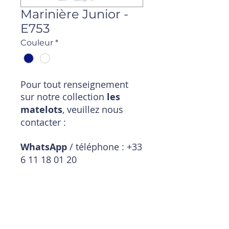
Marinière Junior -
E753
Couleur
*
Pour tout renseignement
sur notre collection
les
matelots
, veuillez nous
contacter :
WhatsApp
/ téléphone : +33
6 11 18 01 20
Mail
:
magasin@timpouce.com
Description produit