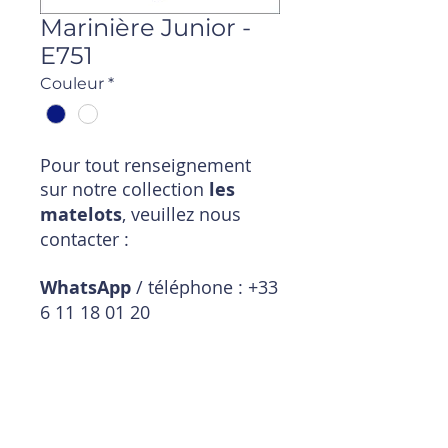
Marinière Junior -
E751
Couleur
*
Pour tout renseignement
sur notre collection
les
matelots
, veuillez nous
contacter :
WhatsApp
/ téléphone : +33
6 11 18 01 20
Mail
:
magasin@timpouce.com
Description produit