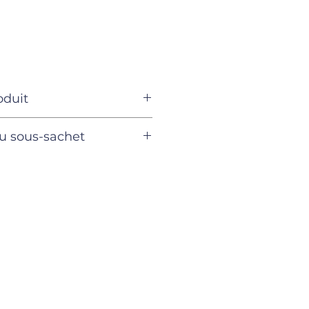
oduit
Robe + béret
u sous-sachet
du
100% coton
4 ans
5 ans
Tissé grand teint
4 pièces
4 pièces