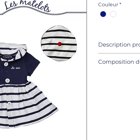
Couleur
*
Description pr
Produits
Composition d
Composition 
3 ans
vêtement
4 pièces